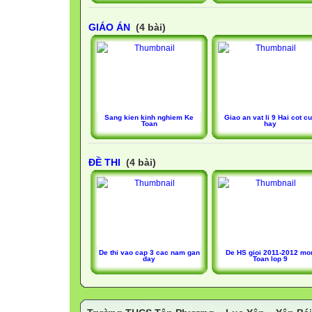
GIÁO ÁN
(4 bài)
Sang kien kinh nghiem Ke
Giao an vat li 9 Hai cot c
Toan
hay
ĐỀ THI
(4 bài)
De thi vao cap 3 cac nam gan
De HS gioi 2011-2012 mo
day
Toan lop 9