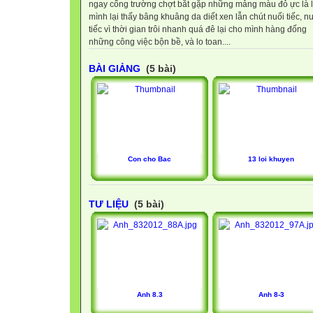
ngay cổng trường chợt bắt gặp những mảng màu đỏ ực là 
mình lại thấy bâng khuâng da diết xen lẫn chút nuối tiếc, n
tiếc vì thời gian trôi nhanh quá đê lại cho mình hàng đống
những công việc bộn bề, và lo toan....
BÀI GIẢNG
(5 bài)
Con cho Bac
13 loi khuyen
TƯ LIỆU
(5 bài)
Anh 8.3
Anh 8-3